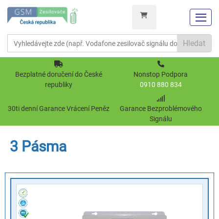
Hledat
Bezplatné doručení do České
Nonstop Podpora
republiky
0910 880 834
30ti denní Garance Vrácení Peněz
Garance Bezproblémového
Signálu
3 Pásma