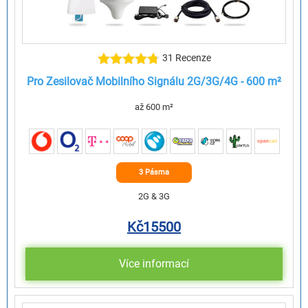
31 Recenze
Pro Zesilovač Mobilního Signálu 2G/3G/4G - 600 m²
až 600 m²
3 Pásma
2G & 3G
Kč
15500
Více informací