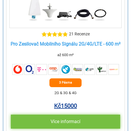
21 Recenze
Pro Zesilovač Mobilního Signálu 2G/4G/LTE - 600 m²
až 600 m²
3 Pásma
2G & 3G & 4G
Kč
15000
Více informací