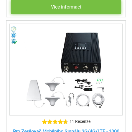
Více informací
11 Recenze
Pro Zesilovač Mobilního Signálu 2G/4G/LTE - 1000