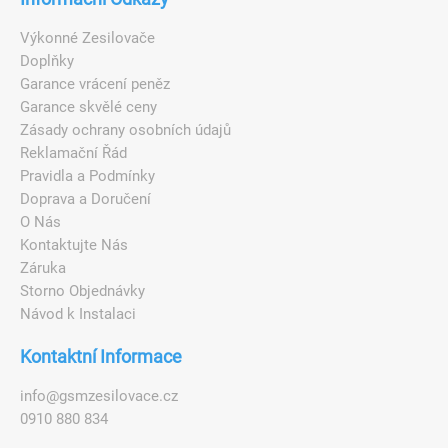
Výkonné Zesilovače
Doplňky
Garance vrácení peněz
Garance skvělé ceny
Zásady ochrany osobních údajů
Reklamační Řád
Pravidla a Podmínky
Doprava a Doručení
O Nás
Kontaktujte Nás
Záruka
Storno Objednávky
Návod k Instalaci
Kontaktní Informace
i
n
f
o
@
g
s
m
z
e
s
i
l
o
v
a
c
e
.
c
z
0910 880 834