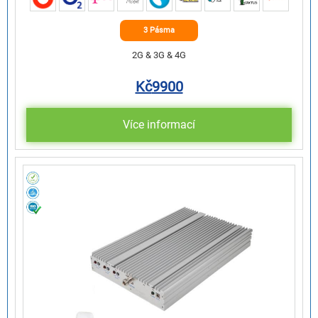
3 Pásma
2G & 3G & 4G
Kč
9900
Více informací