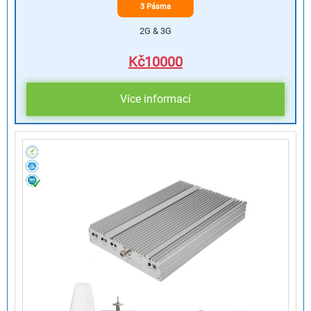
3 Pásma
2G & 3G
Kč
10000
Více informací