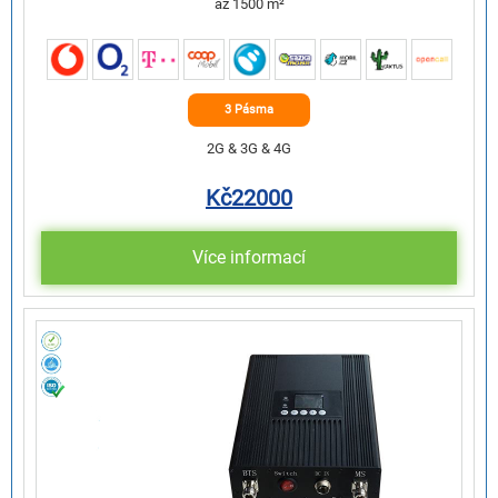
až 1500 m²
3 Pásma
2G & 3G & 4G
Kč
22000
Více informací