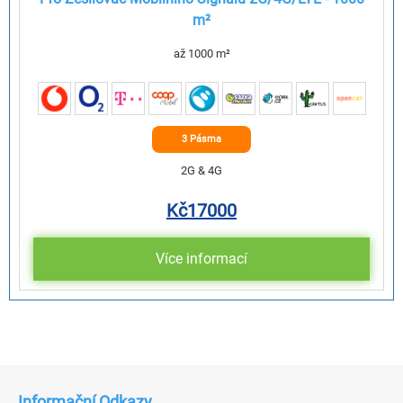
m²
až 1000 m²
3 Pásma
2G & 4G
Kč
17000
Více informací
Informační Odkazy