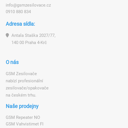
i
n
f
o
@
g
s
m
z
e
s
i
l
o
v
a
c
e
.
c
z
0910 880 834
Adresa sídla:
Antala Staška 2027/77,
140 00 Praha 4-Krč
O nás
GSM Zesilovače
nabízí profesionální
zesilovače/opakovače
na českém trhu.
Naše prodejny
GSM Repeater NO
GSM Vahvistimet FI