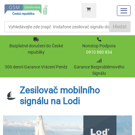
Hledat
Bezplatné doručení do České
Nonstop Podpora
republiky
0910 880 834
30ti denní Garance Vrácení Peněz
Garance Bezproblémového
Signálu
Zesilovač mobilního
signálu na Lodi