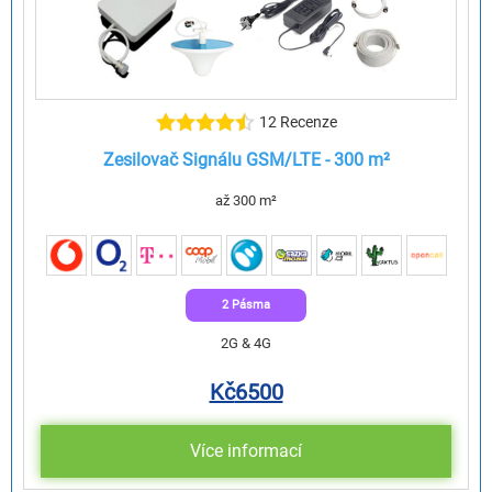
12 Recenze
Zesilovač Signálu GSM/LTE - 300 m²
až 300 m²
2 Pásma
2G & 4G
Kč
6500
Více informací