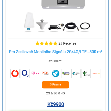
29 Recenze
Pro Zesilovač Mobilního Signálu 2G/4G/LTE - 300 m²
až 300 m²
3 Pásma
2G & 3G & 4G
Kč
9900