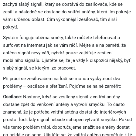
zachytí slabý signál, který se dostává do zesilovače, kde se
zesílí a následně se dostane do vnitřní antény, která jím pokryje
vámi určenou oblast. Čím výkonnější zesilovač, tím širší
pokrytí.
Systém funguje oběma směry, takže můžete telefonovat a
surfovat na internetu jak se vám ráčí. Mějte ale na paměti, že
anténa signál nevytváří, nýbdrž pouze zajišťuje zesílení
mobilního signálu. Ujistěte se, že je vždy k dispozici nějaký, byť
slabý signál, se kterým lze pracovat.
Při práci se zesilovačem na lodi se mohou vyskytnout dva
problémy – oscilace a přetížení. Pojďme se na ně zaměřit:
Oscilace:
Nastane, když se zesílený signál z vnitřní antény
dostane zpět do venkovní antény a vytvoří smyčku. To často
znamená, že je potřeba vnitřní anténu dostat do interiérových
prostor lodi, kdy signál nebude schopen vytvořit smyčku. Pokud
vás tento problém trápí, doporučujeme snažit se antény dostat
co nejdále od sebe. Ujistěte se, že vnitřní anténa nesměřuje k té