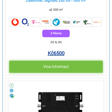
Zesilovač Signálu 2G/3G - 300 m²
až 300 m²
2 Pásma
2G & 3G
Kč
6500
Více informací