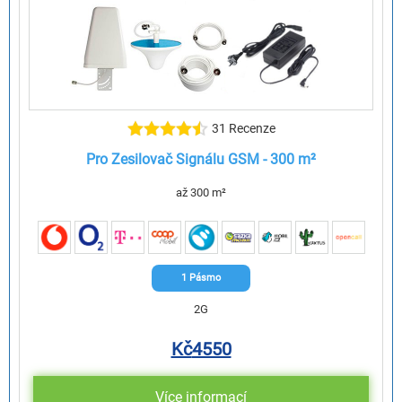
31 Recenze
Pro Zesilovač Signálu GSM - 300 m²
až 300 m²
1 Pásmo
2G
Kč
4550
Více informací