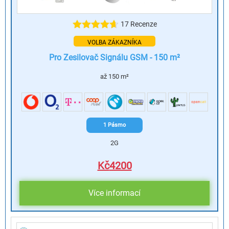
17 Recenze
VOLBA ZÁKAZNÍKA
Pro Zesilovač Signálu GSM - 150 m²
až 150 m²
1 Pásmo
2G
Kč
4200
Více informací