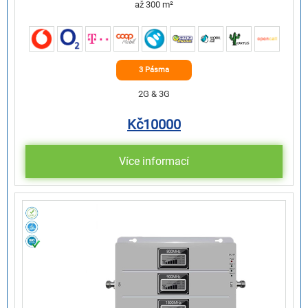
až 300 m²
3 Pásma
2G & 3G
Kč
10000
Více informací