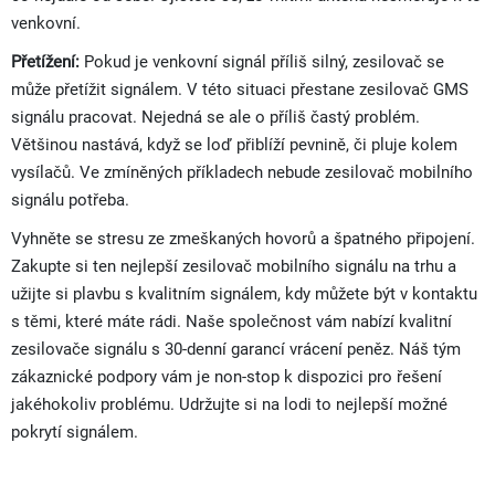
venkovní.
Přetížení:
Pokud je venkovní signál příliš silný, zesilovač se
může přetížit signálem. V této situaci přestane zesilovač GMS
signálu pracovat. Nejedná se ale o příliš častý problém.
Většinou nastává, když se loď přiblíží pevnině, či pluje kolem
vysílačů. Ve zmíněných příkladech nebude zesilovač mobilního
signálu potřeba.
Vyhněte se stresu ze zmeškaných hovorů a špatného připojení.
Zakupte si ten nejlepší zesilovač mobilního signálu na trhu a
užijte si plavbu s kvalitním signálem, kdy můžete být v kontaktu
s těmi, které máte rádi. Naše společnost vám nabízí kvalitní
zesilovače signálu s 30-denní garancí vrácení peněz. Náš tým
zákaznické podpory vám je non-stop k dispozici pro řešení
jakéhokoliv problému. Udržujte si na lodi to nejlepší možné
pokrytí signálem.