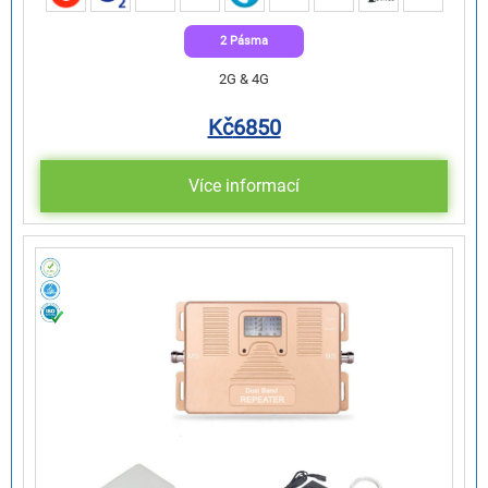
2 Pásma
2G & 4G
Kč
6850
Více informací