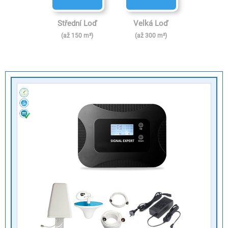
Střední Loď
Velká Loď
(
až 150 m²)
(
až 300 m²)