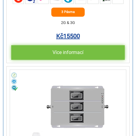
3 Pásma
2G & 3G
Kč
15500
Více informací