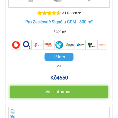
31 Recenze
Pro Zesilovač Signálu GSM - 300 m²
až 300 m²
1 Pásmo
2G
Kč
4550
Více informací