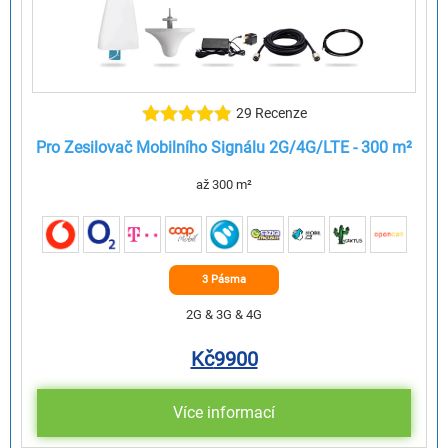
29 Recenze
Pro Zesilovač Mobilního Signálu 2G/4G/LTE - 300 m²
až 300 m²
3 Pásma
2G & 3G & 4G
Kč
9900
Více informací