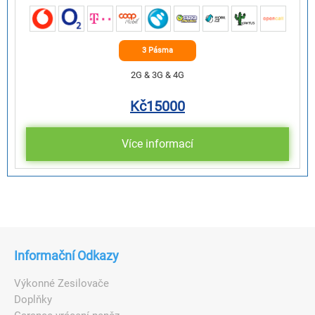
3 Pásma
2G & 3G & 4G
Kč
15000
Více informací
Informační Odkazy
Výkonné Zesilovače
Doplňky