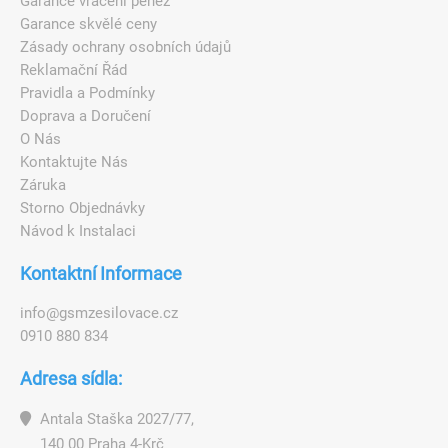
Garance vrácení peněz
Garance skvělé ceny
Zásady ochrany osobních údajů
Reklamační Řád
Pravidla a Podmínky
Doprava a Doručení
O Nás
Kontaktujte Nás
Záruka
Storno Objednávky
Návod k Instalaci
Kontaktní Informace
i
n
f
o
@
g
s
m
z
e
s
i
l
o
v
a
c
e
.
c
z
0910 880 834
Adresa sídla:
Antala Staška 2027/77,
140 00 Praha 4-Krč