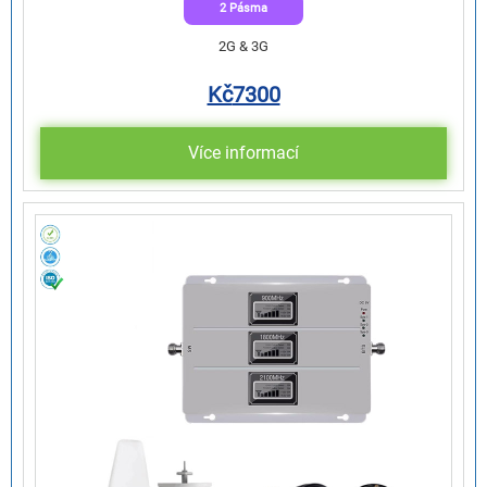
2 Pásma
2G & 3G
Kč
7300
Více informací