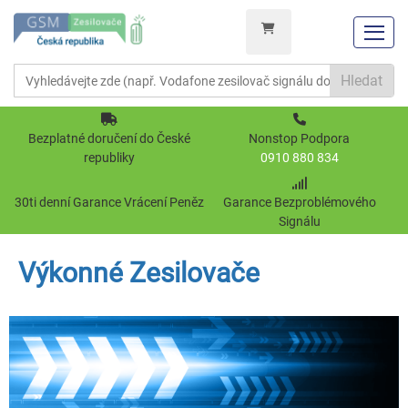
Hledat
Bezplatné doručení do České
Nonstop Podpora
republiky
0910 880 834
30ti denní Garance Vrácení Peněz
Garance Bezproblémového
Signálu
Výkonné Zesilovače