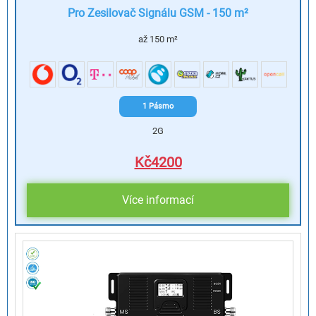
Pro Zesilovač Signálu GSM - 150 m²
až 150 m²
1 Pásmo
2G
Kč
4200
Více informací