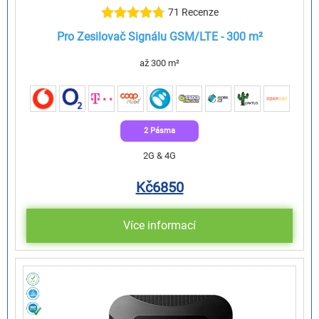
71 Recenze
Pro Zesilovač Signálu GSM/LTE - 300 m²
až 300 m²
2 Pásma
2G & 4G
Kč
6850
Více informací