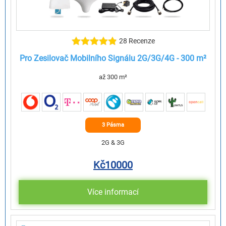
28 Recenze
Pro Zesilovač Mobilního Signálu 2G/3G/4G - 300 m²
až 300 m²
3 Pásma
2G & 3G
Kč
10000
Více informací